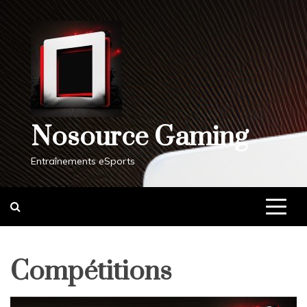
Skip
to
content
Nosource Gaming
Entraînements eSports
Compétitions