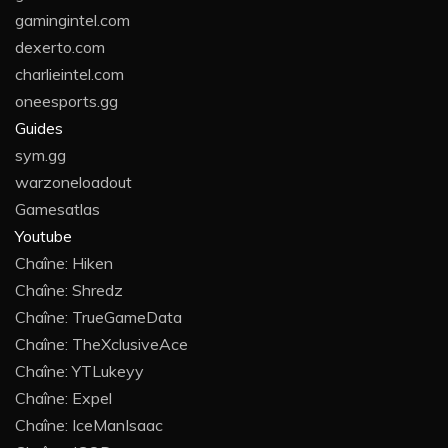
gamingintel.com
dexerto.com
charlieintel.com
oneesports.gg
Guides
sym.gg
warzoneloadout
Gamesatlas
Youtube
Chaîne: Hiken
Chaîne: Shredz
Chaîne: TrueGameData
Chaîne: TheXclusiveAce
Chaîne: YTLukeyy
Chaîne: Expel
Chaîne: IceManIsaac