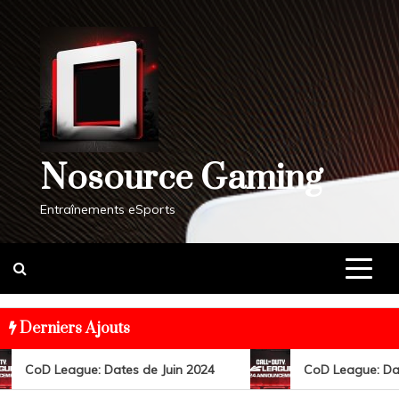
Skip
to
content
Nosource Gaming
Entraînements eSports
Derniers Ajouts
CoD League: Dates de Juin 2024
CoD League: Date