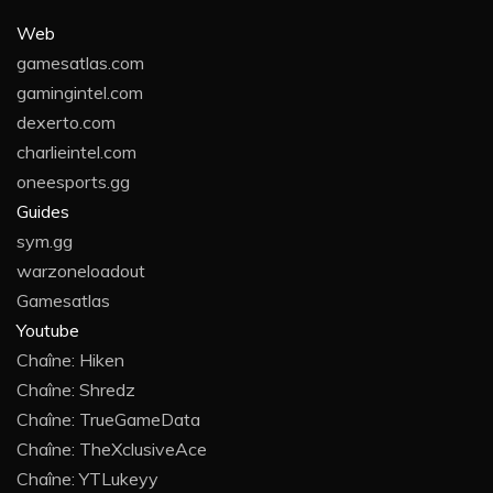
Web
gamesatlas.com
gamingintel.com
dexerto.com
charlieintel.com
oneesports.gg
Guides
sym.gg
warzoneloadout
Gamesatlas
Youtube
Chaîne: Hiken
Chaîne: Shredz
Chaîne: TrueGameData
Chaîne: TheXclusiveAce
Chaîne: YTLukeyy