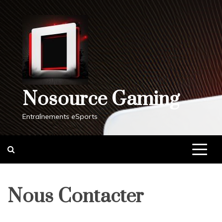
Skip
to
content
Nosource Gaming
Entraînements eSports
Nous Contacter