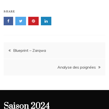
SHARE
Navigation
Blueprint – Zarqwa
de
Analyse des poignées
l’article
Saison 2024