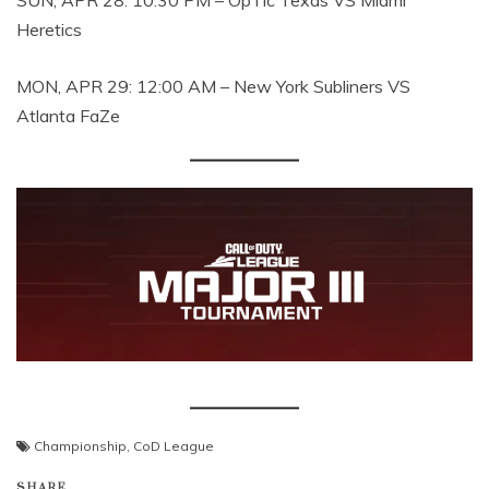
SUN, APR 28: 10:30 PM – OpTic Texas VS Miami
Heretics
MON, APR 29: 12:00 AM – New York Subliners VS
Atlanta FaZe
Championship
,
CoD League
SHARE